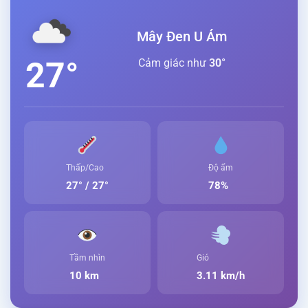
Mây Đen U Ám
27°
Cảm giác như
30°
Thấp/Cao
Độ ẩm
27° / 27°
78%
Tầm nhìn
Gió
10 km
3.11 km/h