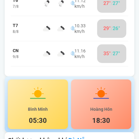
T6
11.12
27°
/
27°
km/h
7/8
T7
10.33
29°
/
26°
km/h
8/8
CN
11.16
35°
/
27°
km/h
9/8
Bình Minh
Hoàng Hôn
05:30
18:30