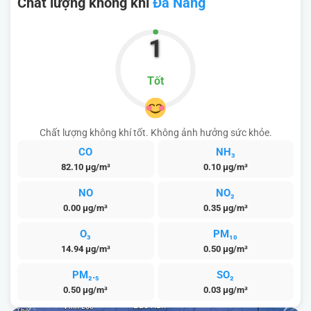
Chất lượng không khí
Đà Nẵng
1
Tốt
Chất lượng không khí tốt. Không ảnh hưởng sức khỏe.
CO
NH₃
82.10 μg/m³
0.10 μg/m³
NO
NO₂
0.00 μg/m³
0.35 μg/m³
O₃
PM₁₀
14.94 μg/m³
0.50 μg/m³
PM₂.₅
SO₂
0.50 μg/m³
0.03 μg/m³