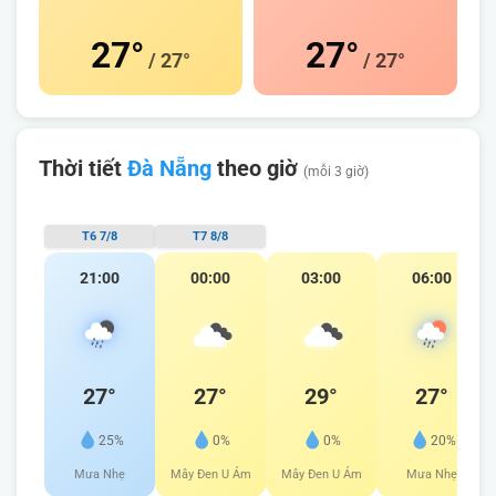
27°
27°
/ 27°
/ 27°
Thời tiết
Đà Nẵng
theo giờ
(mỗi 3 giờ)
T6 7/8
T7 8/8
21:00
00:00
03:00
06:00
27°
27°
29°
27°
25%
0%
0%
20%
Mưa Nhẹ
Mây Đen U Ám
Mây Đen U Ám
Mưa Nhẹ