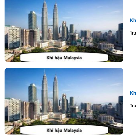
Kh
Trư
Kh
Trư