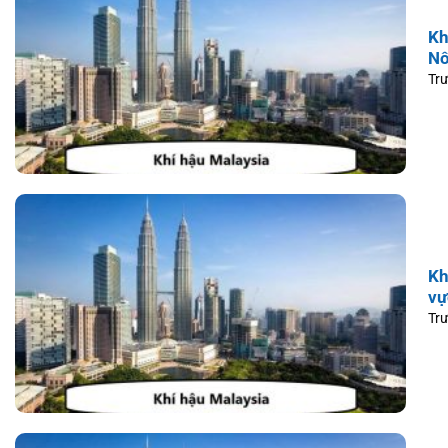
Kh
N
Trư
Kh
vự
Trư