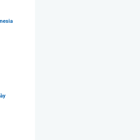
onesia
này