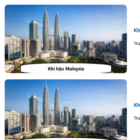
Kh
Trư
Kh
Trư