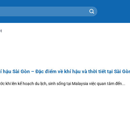
t
í hậu Sài Gòn – Đặc điểm về khí hậu và thời tiết tại Sài Gò
ớc khi lên kế hoạch du lịch, sinh sống tại Malaysia việc quan tâm đến...
Bến Tre
Bạc Liêu
 Đông
Bắc Giang là một tỉnh nằm ở vùng Đông
Bắc Giang là một 
Bắc Bộ của nước ta. Tren...
Bắc Bộ của nước ta.