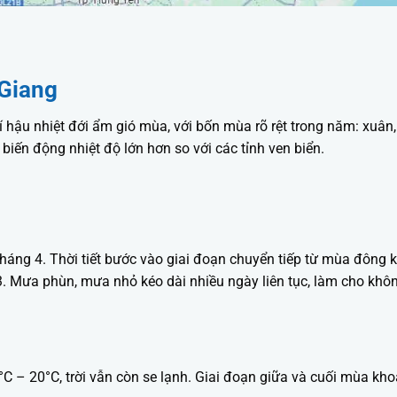
 Giang
hậu nhiệt đới ẩm gió mùa, với bốn mùa rõ rệt trong năm: xuân, 
biến động nhiệt độ lớn hơn so với các tỉnh ven biển.
háng 4. Thời tiết bước vào giai đoạn chuyển tiếp từ mùa đông 
3. Mưa phùn, mưa nhỏ kéo dài nhiều ngày liên tục, làm cho khô
°C – 20°C, trời vẫn còn se lạnh. Giai đoạn giữa và cuối mùa kh