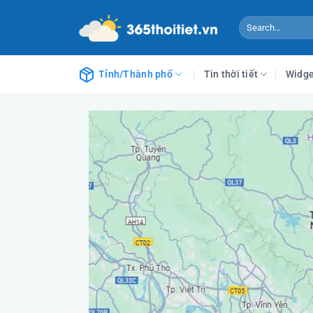
Chuyển
đến
nội
dung
Tỉnh/Thành phố
Tin thời tiết
Widge